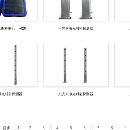
围栏主机TT-P20
一光束激光对射探测器
激光对射探测器
六光束激光对射探测器
首页
1
2
3
4
5
6
7
8
9