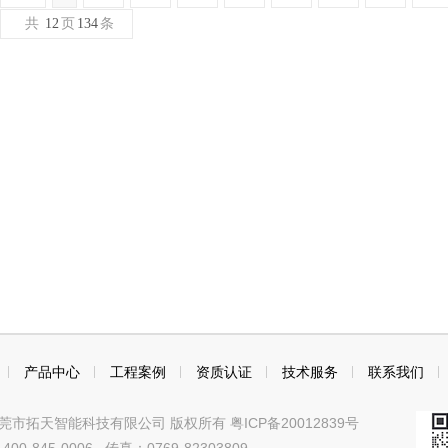
共
12
页
134
条
产品中心
工程案例
资质认证
技术服务
联系我们
t © 东莞市拓天智能科技有限公司 版权所有
粤ICP备20012839号