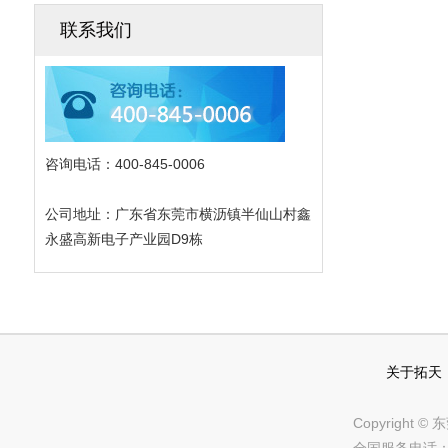
联系我们
咨询电话：400-845-0006
公司地址：广东省东莞市横沥镇半仙山村鑫
永盛高新电子产业园D9栋
关于拓天
Copyrigh