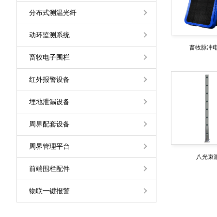
分布式测温光纤
动环监测系统
畜牧脉冲电
畜牧电子围栏
红外报警设备
埋地泄漏设备
周界配套设备
周界管理平台
八光束
前端围栏配件
物联一键报警