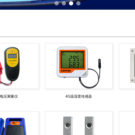
电压测量仪
4G温湿度传感器