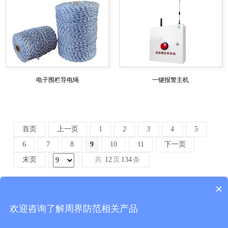
电子围栏导电绳
一键报警主机
首页
上一页
1
2
3
4
5
6
7
8
9
10
11
下一页
末页
共
12
页
134
条
×
Copyright © 东莞市拓天智能科技有限公司 版权所有
欢迎咨询了解周界防范相关产品
粤ICP备20012839号