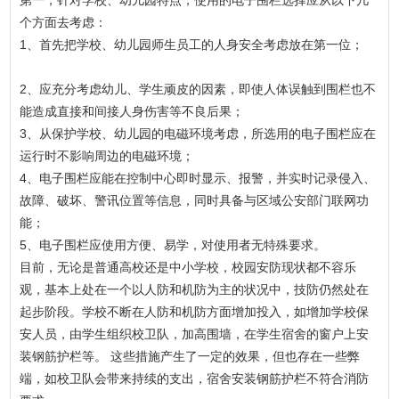
第一，针对学校、幼儿园特点，使用的电子围栏选择应从以下几
个方面去考虑：
1、首先把学校、幼儿园师生员工的人身安全考虑放在第一位；
2、应充分考虑幼儿、学生顽皮的因素，即使人体误触到围栏也不
能造成直接和间接人身伤害等不良后果；
3、从保护学校、幼儿园的电磁环境考虑，所选用的电子围栏应在
运行时不影响周边的电磁环境；
4、电子围栏应能在控制中心即时显示、报警，并实时记录侵入、
故障、破坏、警讯位置等信息，同时具备与区域公安部门联网功
能；
5、电子围栏应使用方便、易学，对使用者无特殊要求。
目前，无论是普通高校还是中小学校，校园安防现状都不容乐
观，基本上处在一个以人防和机防为主的状况中，技防仍然处在
起步阶段。学校不断在人防和机防方面增加投入，如增加学校保
安人员，由学生组织校卫队，加高围墙，在学生宿舍的窗户上安
装钢筋护栏等。 这些措施产生了一定的效果，但也存在一些弊
端，如校卫队会带来持续的支出，宿舍安装钢筋护栏不符合消防