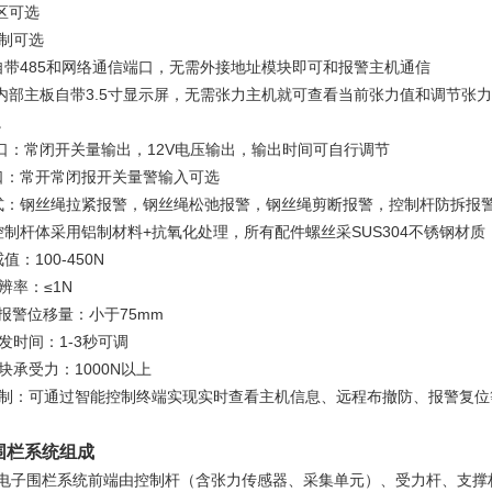
区可选
线制可选
自带485和网络通信端口，无需外接地址模块即可和报警主机通信
杆内部主板自带3.5寸显示屏，无需张力主机就可查看当前张力值和调节
。
端口：常闭开关量输出，12V电压输出，输出时间可自行调节
口：常开常闭报开关量警输入可选
式：钢丝绳拉紧报警，钢丝绳松弛报警，钢丝绳剪断报警，控制杆防拆报
控制杆体采用铝制材料+抗氧化处理，所有配件螺丝采SUS304不锈钢材质，
：100-450N
辨率：≤1N
索报警位移量：小于75mm
发时间：1-3秒可调
块承受力：1000N以上
控制：可通过智能控制终端实现实时查看主机信息、远程布撤防、报警复位
围栏系统组成
电子围栏系统前端由控制杆（含张力传感器、采集单元）、受力杆、支撑