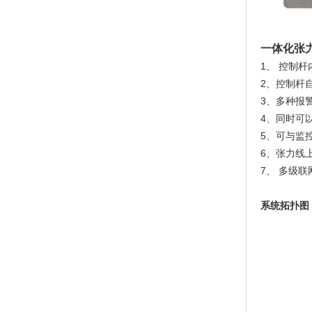
一体化张
1、 控制
2、控制杆
3、多种报
4、同时可
5、可与监
6、张力线
7、 多级
系统拓扑图