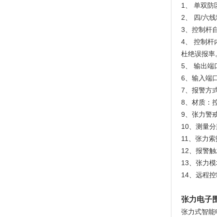
1、 单双防
2、 四/六
3、控制杆
4、 控制
杜绝误报率
5、 输出
6、输入端
7、报警方
8、材质：
9、张力警戒值
10、测量分
11、张力
12、报警触
13、张力模
14、远程
张力电子
张力式智能